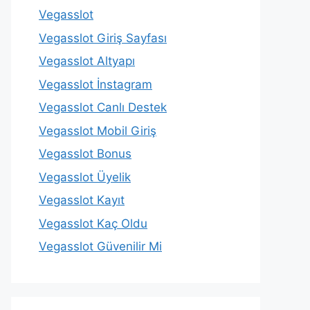
Vegasslot
Vegasslot Giriş Sayfası
Vegasslot Altyapı
Vegasslot İnstagram
Vegasslot Canlı Destek
Vegasslot Mobil Giriş
Vegasslot Bonus
Vegasslot Üyelik
Vegasslot Kayıt
Vegasslot Kaç Oldu
Vegasslot Güvenilir Mi