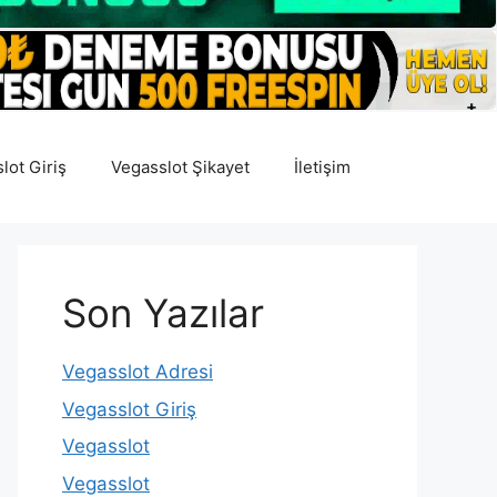
lot Giriş
Vegasslot Şikayet
İletişim
Son Yazılar
Vegasslot Adresi
Vegasslot Giriş
Vegasslot
Vegasslot