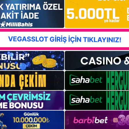
VEGASSLOT GİRİŞ İÇİN TIKLAYINIZ!