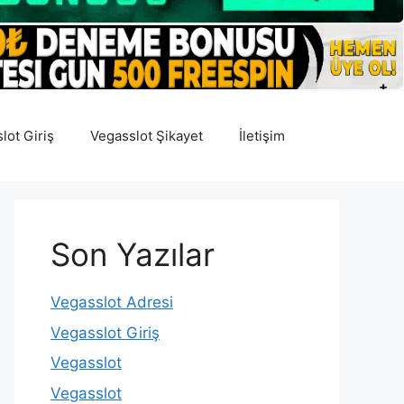
lot Giriş
Vegasslot Şikayet
İletişim
Son Yazılar
Vegasslot Adresi
Vegasslot Giriş
Vegasslot
Vegasslot